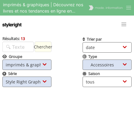
imprimés & graphiques | Découvrez nos
livres et nos tendances en ligne en
matière de graphisme et d'impression de
la mode.
Résultats:
13
Trier par
Chercher
Groupe
Type
Série
Saison