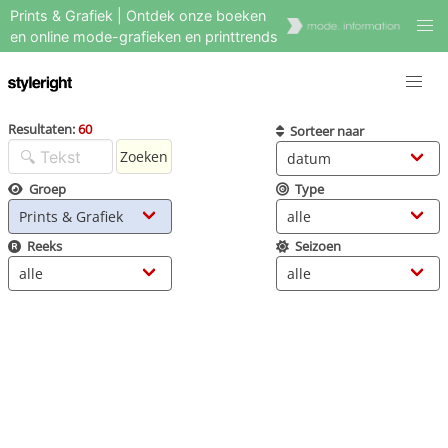
Prints & Grafiek | Ontdek onze boeken
en online mode-grafieken en printtrends
Resultaten:
60
Sorteer naar
Zoeken
Groep
Type
Reeks
Seizoen