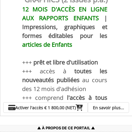
12 MOIS D'ACCÈS EN LIGNE
AUX RAPPORTS ENFANTS
|
Impressions, graphiques et
formes éditables pour les
articles de Enfants
+++
prêt et libre d'utilisation
+++ accès à
toutes les
nouveautés publiées
au cours
des 12 mois d'adhésion
+++ comprend
l'accès à tous
les rapports publiés au cours
Activer l'accès
€ 1 800,00 (NET)
En savoir plus...
des 24 derniers mois !
+++
toutes les créations
, CAO,
À PROPOS DE CE PORTAIL