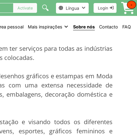
-
🔍
Língua
Activate
Login
rea pessoal
Mais inspirações
Sobre nós
Contacto
FAQ
m ter serviços para todas as indústrias
s colocadas.
 desenhos gráficos e estampas em Moda
adas com uma extensa necessidade de
es, embalagens, decoração doméstica e
tação e visando todos os diferentes
ens, esportes, gráficos femininos e