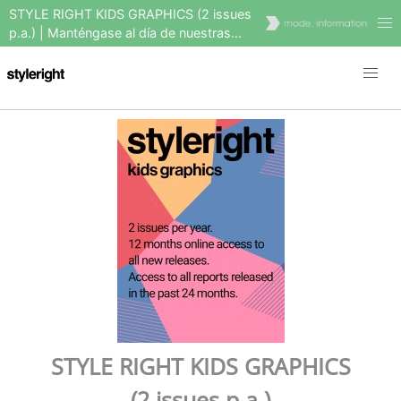
STYLE RIGHT KIDS GRAPHICS (2 issues
p.a.) | Manténgase al día de nuestras
últimas tendencias en moda gráfica y
estampada
STYLE RIGHT KIDS GRAPHICS
(2 issues p.a.)