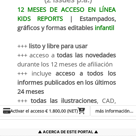
12 MESES DE ACCESO EN LÍNEA
KIDS REPORTS
| Estampados,
gráficos y formas editables
infantil
+++
listo y libre para usar
+++ acceso a
todas las novedades
durante los 12 meses de afiliación
+++ incluye
acceso a todos los
informes publicados en los últimos
24 meses
+++
todas las ilustraciones
, CAD,
gráficos e impresiones como
Activar el acceso
€ 1.800,00 (NET)
más información...
diseños editables
¡de uso libre!
+++ ¡descargue hasta 50 páginas
ACERCA DE ESTE PORTAL