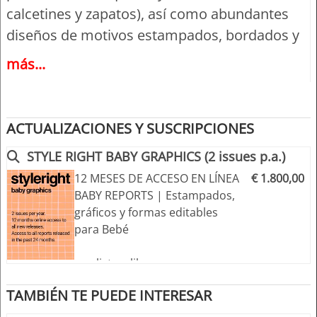
calcetines y zapatos), así como abundantes
diseños de motivos estampados, bordados y
aplicaciones.
más...
Los diseños de las prendas se presentan
como ilustraciones de moda con breves
descripciones, así como dibujos vectoriales
ACTUALIZACIONES Y SUSCRIPCIONES
lineales adaptados profesionalmente.
STYLE RIGHT BABY GRAPHICS (2 issues p.a.)
Todos los diseños editables pueden
12 MESES DE ACCESO EN LÍNEA
€ 1.800,00
descargarse como archivos EPS (Illustrator 8 y
BABY REPORTS | Estampados,
superior) y Adobe PDF para MAC + PC.
gráficos y formas editables
para Bebé
Lo más destacado:
+++ listo y libre para usar
>> Ocho temas de tendencias
+++ acceso a todas las
>> Temas orientados al mercado para facilitar
TAMBIÉN TE PUEDE INTERESAR
novedades durante los 12
la compilación de sus propios conceptos y
meses de afiliación