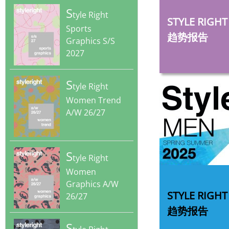
‎
S
tyle Right
STYLE RIG
Sports
趋势报告
Graphics S/S
2027
S
tyle Right
Women Trend
A/W 26/27
S
tyle Right
Women
‎
Graphics A/W
‎STYLE RI
26/27
趋势报告
S