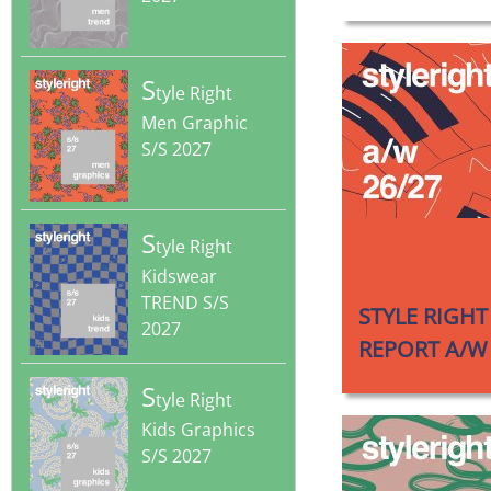
S
tyle Right
Men Graphic
S/S 2027
S
tyle Right
‎
Kidswear
TREND S/S
STYLE RIGHT
2027
REPORT A/W 
S
tyle Right
Kids Graphics
S/S 2027