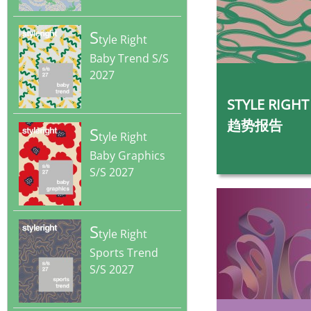
S
tyle Right
Baby Trend S/S
2027
‎
STYLE RIGHT KID
趋势报告
S
tyle Right
Baby Graphics
S/S 2027
S
tyle Right
Sports Trend
S/S 2027