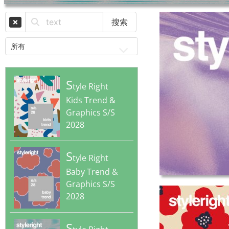
搜索
S
tyle Right
Kids Trend &
Graphics S/S
2028
S
tyle Right
.
Baby Trend &
Graphics S/S
2028
S