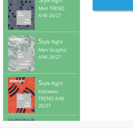
tyle Right
Men TREND
A/W 26/27
S
tyle Right
Men Graphic
A/W 26/27
S
tyle Right
Kidswear
TREND A/W
26/27
S
tyle Right