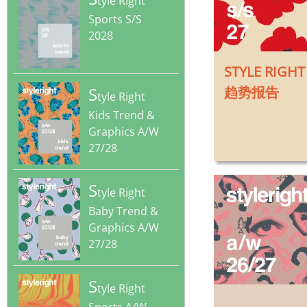
tyle Right
Sports S/S
2028
STYLE RIG
S
趋势报告
tyle Right
Kids Trend &
Graphics A/W
27/28
S
tyle Right
Baby Trend &
Graphics A/W
27/28
S
tyle Right
‎