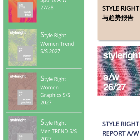
Sports A/W
27/28
STYLE RIG
与趋势报告
S
tyle Right
Women Trend
S/S 2027
S
tyle Right
Women
Graphics S/S
2027
‎
S
tyle Right
STYLE RIGH
Men TREND S/S
REPORT A/W 
2027