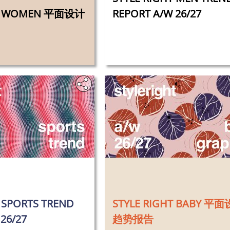
HT WOMEN 平面设计
REPORT A/W 26/27
‎
T SPORTS TREND
STYLE RIGHT BABY 平
26/27
趋势报告