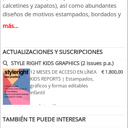
calcetines y zapatos), así como abundantes
diseños de motivos estampados, bordados y
aplicaciones.
más...
Los diseños de las prendas se presentan
como ilustraciones de moda con breves
descripciones, así como dibujos vectoriales
ACTUALIZACIONES Y SUSCRIPCIONES
lineales adaptados profesionalmente.
STYLE RIGHT KIDS GRAPHICS (2 issues p.a.)
Todos los diseños editables pueden
12 MESES DE ACCESO EN LÍNEA
€ 1.800,00
descargarse como archivos EPS (Illustrator 8 y
KIDS REPORTS | Estampados,
superior) y Adobe PDF para MAC + PC.
gráficos y formas editables
infantil
Lo más destacado:
+++ listo y libre para usar
>> Ocho temas de tendencias
+++ acceso a todas las
>> Temas orientados al mercado para facilitar
TAMBIÉN TE PUEDE INTERESAR
novedades durante los 12
la compilación de sus propios conceptos y
meses de afiliación