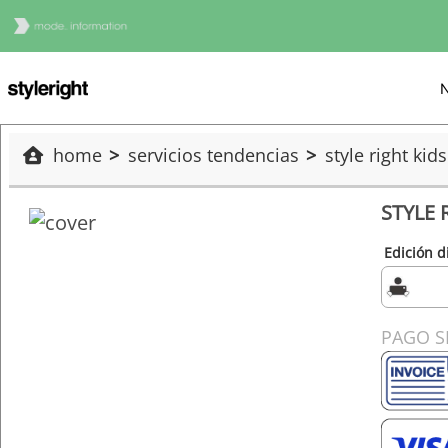
N
home
servicios tendencias
style right kid
STYLE 
Edición di
PAGO 