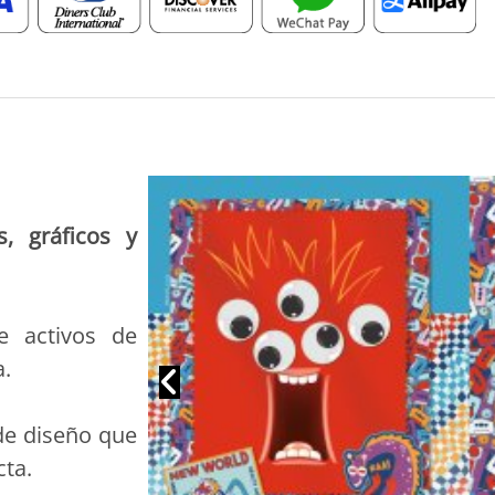
s, gráficos y
 activos de
a.
de diseño que
cta.