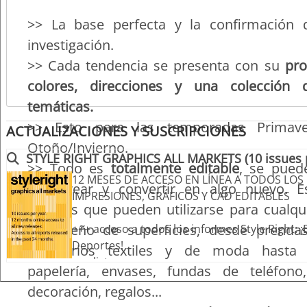
>> La base perfecta y la confirmación 
investigación.
>> Cada tendencia se presenta con su
pro
colores, direcciones y una colección
temáticas.
>> Esto para las temporadas Primave
ACTUALIZACIONES Y SUSCRIPCIONES
Otoño/Invierno.
STYLE RIGHT GRAPHICS ALL MARKETS (10 issues p
>> Todo es
totalmente editable
, se pued
12 MESES DE ACCESO EN LÍNEA A TODOS LOS
recolorear y convertir en algo nuevo. 
IMPRESIONES, GRÁFICOS Y CAD EDITABLES
gráficos que pueden utilizarse para cualqu
de diseño de superficies, desde prendas
+++ acceso a todos los informes Style Right:
Deportes!
accesorios textiles y de moda hasta 
+++ listo para usar
papelería, envases, fundas de teléfono
+++ acceso a todas las novedades durante los
decoración, regalos...
+++ ¡incluye acceso a todos los informes pub