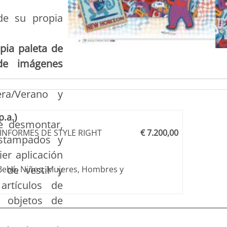
de su propia
pia paleta de
 de imágenes
ra/Verano y
.a.)
e desmontar,
 INFORMES DE STYLE RIGHT
€ 7.200,00
Estampados y
ier aplicación
 de vestir y
 ¡Bebé, Niños, Mujeres, Hombres y
artículos de
, objetos de
 12 meses de afiliación
licados en los últimos 24 meses!