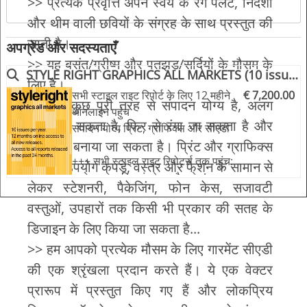
>> प्रत्येक प्रवृत्ति अपने स्वयं के रंग पैलेट, निर्देशों
और थीम वाली छवियों के संग्रह के साथ प्रस्तुत की
जाती है।
अपग्रेड और सदस्यताएँ
>> यह बसंत/ग्रीष्म और पतझड़/सर्दियों के मौसम के
STYLE RIGHT GRAPHICS ALL MARKETS (10 issues p.a.)
लिए है।
सभी स्टाइल राइट रिपोर्ट के लिए 12 महीने
€ 7,200.00
>> सब कुछ पूरी तरह से संपादन योग्य है, अलग
ऑनलाइन पहुंच
किया जा सकता है, फिर से रंगा जा सकता है और
संपादन योग्य प्रिंट, ग्राफिक्स और सीएडी
कुछ नया बनाया जा सकता है। प्रिंट और ग्राफिक्स
+++ सभी स्टाइल राइट रिपोर्ट्स तक पहुंच:
जिनका उपयोग कपड़े, वस्त्र और फैशन के सामान से
बच्चे, बच्चे, महिलाएं, पुरुष और खेल!
लेकर स्टेशनरी, पैकेजिंग, फोन केस, सजावटी
+++ तैयार और उपयोग करने के लिए
वस्तुओं, उपहारों तक किसी भी प्रकार की सतह के
स्वतंत्र
डिजाइन के लिए किया जा सकता है...
+++ 12 महीने की सदस्यता के दौरान सभी
नई रिलीज़ तक पहुंच
>> हम आपको प्रत्येक मौसम के लिए गारमेंट सीएडी
+++ में पिछले 24 महीनों में प्रकाशित सभी
की एक श्रृंखला प्रदान करते हैं। ये एक वेक्टर
रिपोर्ट तक पहुंच शामिल है!
प्रारूप में प्रस्तुत किए गए हैं और लोकप्रिय
+++ सभी कलाकृति, सीएडी, ग्राफिक्स