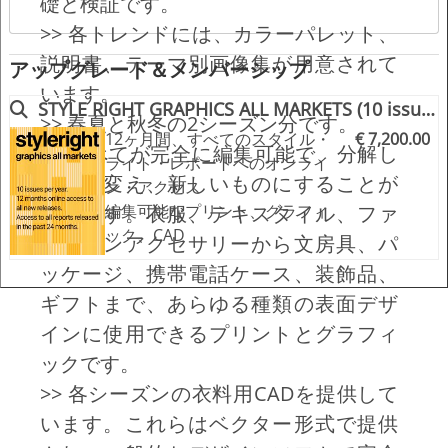
礎と検証です。
>> 各トレンドには、カラーパレット、
説明書、テーマ別画像集が用意されて
アップグレード＆メンバーシップ
います。
STYLE RIGHT GRAPHICS ALL MARKETS (10 issues p.a.)
>> 春夏と秋冬の2シーズン分です。
12ヶ月間、すべてのスタイル・
€ 7,200.00
>> すべてが完全に編集可能で、分解し
ライト・レポートへのオンライ
て色を変え、新しいものにすることが
ン・アクセス
できます。衣服、テキスタイル、ファ
編集可能なプリント、グラフィ
ック、CAD
ッションアクセサリーから文房具、パ
ッケージ、携帯電話ケース、装飾品、
+++ スタイルライトの全レポー
ギフトまで、あらゆる種類の表面デザ
トにアクセスできます。ベビ
インに使用できるプリントとグラフィ
ー、キッズ、レディース、メン
ズ、スポーツ。
ックです。
+++ すぐに使える無料版
>> 各シーズンの衣料用CADを提供して
+++ 12ヶ月間のメンバーシップ
います。これらはベクター形式で提供
で、すべての新刊にアクセスで