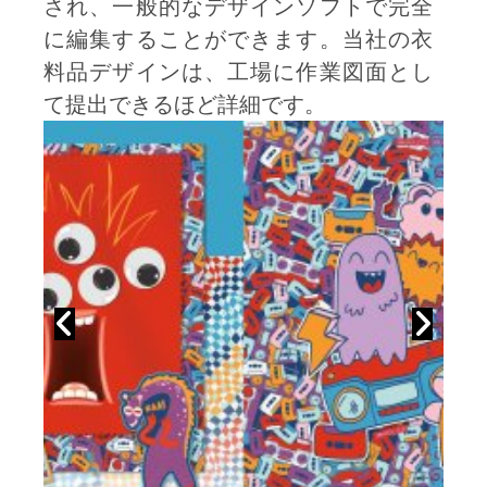
され、一般的なデザインソフトで完全
きます。
+++ 過去24ヶ月に発行されたす
に編集することができます。当社の衣
べてのレポートにアクセスでき
料品デザインは、工場に作業図面とし
ます。
て提出できるほど詳細です。
+++ すべてのアートワーク、
CAD、グラフィック、プリント
を編集可能なデザインとして、
自由に使用できます。
+++ 最新レポートまたはアーカ
イブ・レポートから、300ページ
までのアートワークを自由にダ
ウンロードできます。
+++ ベクター編集可能なAI/EPS
ファイルとしてすべてのファイ
ルをダウンロードできます。…