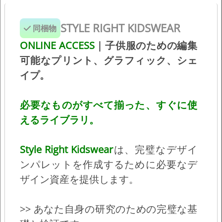
ク、プリントを編集可能なデザインとして、無
料でご利用いただけます。
STYLE RIGHT KIDSWEAR
同梱物
+++ 最新レポートまたはアーカイブ・レポート
ONLINE ACCESS
｜子供服のための編集
から、最大50ページのアートワークを自由にダ
可能なプリント、グラフィック、シェ
ウンロードできます。
イプ。
+++
ベクター編集可能なAI/EPSファイルとして
すべてのファイルをダウンロードできます。
必要なものがすべて揃った、すぐに使
えるライブラリ。
Style Right Kidswear
は、完璧なデザイ
ンパレットを作成するために必要なデ
ザイン資産を提供します。
>> あなた自身の研究のための完璧な基